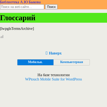
Библиотека А.Ю Быкова
Глоссарий
[lwpglsTermsArchive]
Наверх
Мобильн.
Компьютерная
На базе технологии
WPtouch Mobile Suite for WordPress