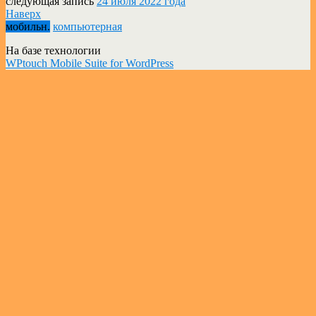
следующая запись
24 июля 2022 года
Наверх
мобильн.
компьютерная
На базе технологии
WPtouch Mobile Suite for WordPress