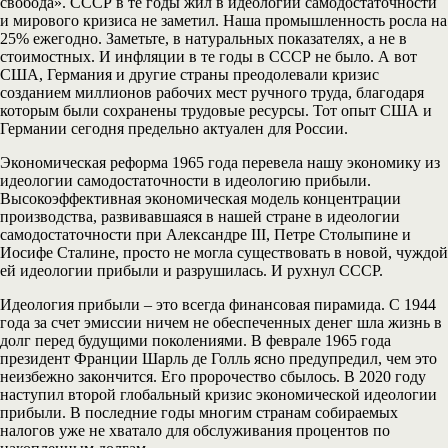
свобода». СССР в те годы жил в идеологии самодостаточности
и мирового кризиса не заметил. Наша промышленность росла на
25% ежегодно. Заметьте, в натуральных показателях, а не в
стоимостных. И инфляции в те годы в СССР не было. А вот
США, Германия и другие страны преодолевали кризис
созданием миллионов рабочих мест ручного труда, благодаря
которым были сохранены трудовые ресурсы. Тот опыт США и
Германии сегодня предельно актуален для России.
Экономическая реформа 1965 года перевела нашу экономику из
идеологии самодостаточности в идеологию прибыли.
Высокоэффективная экономическая модель концентрации
производства, развивавшаяся в нашей стране в идеологии
самодостаточности при Александре III, Петре Столыпине и
Иосифе Сталине, просто не могла существовать в новой, чуждой
ей идеологии прибыли и разрушилась. И рухнул СССР.
Идеология прибыли – это всегда финансовая пирамида. С 1944
года за счет эмиссии ничем не обеспеченных денег шла жизнь в
долг перед будущими поколениями. В феврале 1965 года
президент Франции Шарль де Голль ясно предупредил, чем это
неизбежно закончится. Его пророчество сбылось. В 2020 году
наступил второй глобальный кризис экономической идеологии
прибыли. В последние годы многим странам собираемых
налогов уже не хватало для обслуживания процентов по