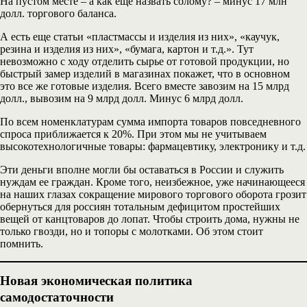
На пустом месте – а как еще назвать солому? – минус 17 млн
долл. торгового баланса.
А есть еще статьи «пластмассы и изделия из них», «каучук,
резина и изделия из них», «бумага, картон и т.д.». Тут
невозможно с ходу отделить сырье от готовой продукции, но
быстрый замер изделий в магазинах покажет, что в основном
это все же готовые изделия. Всего вместе завозим на 15 млрд
долл., вывозим на 9 млрд долл. Минус 6 млрд долл.
По всем номенклатурам сумма импорта товаров повседневного
спроса приближается к 20%. При этом мы не учитываем
высокотехнологичные товары: фармацевтику, электронику и т.д.
Эти деньги вполне могли бы оставаться в России и служить
нуждам ее граждан. Кроме того, неизбежное, уже начинающееся
на наших глазах сокращение мирового торгового оборота грозит
обернуться для россиян тотальным дефицитом простейших
вещей от канцтоваров до лопат. Чтобы строить дома, нужны не
только гвозди, но и топоры с молотками. Об этом стоит
помнить.
Новая экономическая политика
самодостаточности