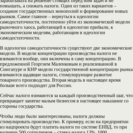
зарабатывать на решение стоящих перед ним задач и не
повышать, а снижать налоги. Один из таких вариантов –
создание государственных монополий и формирование новых
рынков. Самое главное – вернуться к идеологии
самодостаточности, постепенно уйти из экономической модели
рыночного хаоса, работающей в идеологии прибыли, к
экономическим моделям, работающим в идеологии
самодостаточности.
В идеологии самодостаточности существуют две экономические
модели. В модели концентрации производства налоги не
взимаются вообще, они включены в саму концентрацию. В
предложенной Георгием Маленковым и реализованной в
Сингапуре и КНР модели государственной концентрации рынка
взимаются щадящие налоги, стимулирующие развитие
товарного производства. Вторая модель в настоящее время
больше всего подходит для России.
Сейчас налоги взимаются за каждый производственный шаг, что
превращает занятие малым бизнесом в настоящее наказание со
стороны государства.
Чтобы люди были заинтересованы, налоги должны
стимулировать производство. К примеру, если на предприятии
из нацпроекта будут платить налоги по системе ЕНВД, то при
наличии 500 сотрудников – ставка налога 13%, 1000