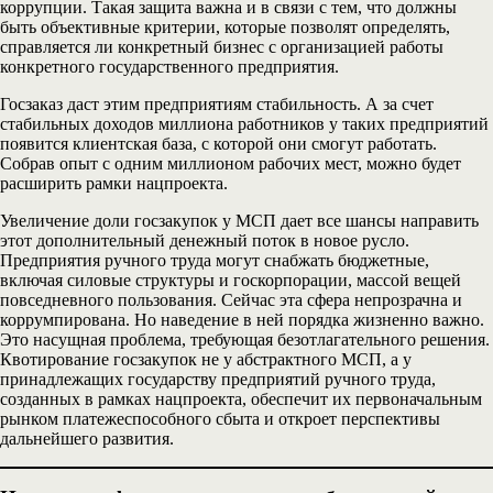
коррупции. Такая защита важна и в связи с тем, что должны
быть объективные критерии, которые позволят определять,
справляется ли конкретный бизнес с организацией работы
конкретного государственного предприятия.
Госзаказ даст этим предприятиям стабильность. А за счет
стабильных доходов миллиона работников у таких предприятий
появится клиентская база, с которой они смогут работать.
Собрав опыт с одним миллионом рабочих мест, можно будет
расширить рамки нацпроекта.
Увеличение доли госзакупок у МСП дает все шансы направить
этот дополнительный денежный поток в новое русло.
Предприятия ручного труда могут снабжать бюджетные,
включая силовые структуры и госкорпорации, массой вещей
повседневного пользования. Сейчас эта сфера непрозрачна и
коррумпирована. Но наведение в ней порядка жизненно важно.
Это насущная проблема, требующая безотлагательного решения.
Квотирование госзакупок не у абстрактного МСП, а у
принадлежащих государству предприятий ручного труда,
созданных в рамках нацпроекта, обеспечит их первоначальным
рынком платежеспособного сбыта и откроет перспективы
дальнейшего развития.